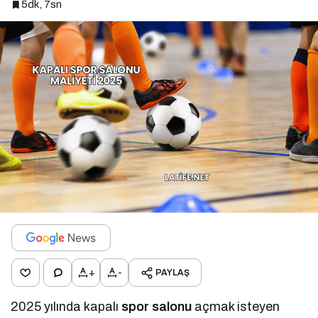
5dk, 7sn
+
-
PAYLAŞ
2025 yılında kapalı
spor salonu
açmak isteyen