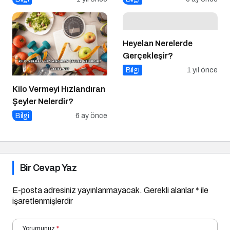
Heyelan Nerelerde
Gerçekleşir?
Bilgi
1 yıl önce
Kilo Vermeyi Hızlandıran
Şeyler Nelerdir?
Bilgi
6 ay önce
Bir Cevap Yaz
E-posta adresiniz yayınlanmayacak.
Gerekli alanlar
*
ile
işaretlenmişlerdir
Yorumunuz
*