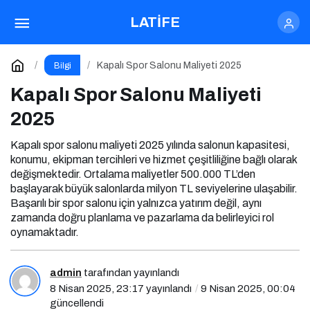
İngilizcede Şizofren Nedir?
LATİFE
Paylaş
Yorum Yap
Kapalı Spor Salonu Maliyeti 2025
Bilgi
Kapalı Spor Salonu Maliyeti
2025
Kapalı spor salonu maliyeti 2025 yılında salonun kapasitesi,
konumu, ekipman tercihleri ve hizmet çeşitliliğine bağlı olarak
değişmektedir. Ortalama maliyetler 500.000 TL’den
başlayarak büyük salonlarda milyon TL seviyelerine ulaşabilir.
Başarılı bir spor salonu için yalnızca yatırım değil, aynı
zamanda doğru planlama ve pazarlama da belirleyici rol
oynamaktadır.
admin
tarafından yayınlandı
8 Nisan 2025, 23:17
yayınlandı
9 Nisan 2025, 00:04
güncellendi