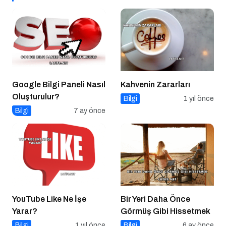
Google Bilgi Paneli Nasıl
Kahvenin Zararları
Oluşturulur?
Bilgi
1 yıl önce
Bilgi
7 ay önce
YouTube Like Ne İşe
Bir Yeri Daha Önce
Yarar?
Görmüş Gibi Hissetmek
Bilgi
1 yıl önce
Bilgi
6 ay önce