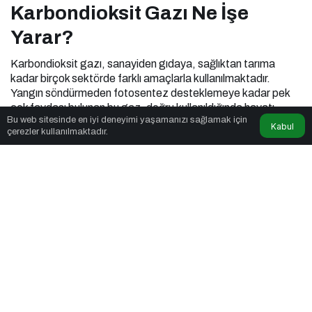
Karbondioksit Gazı Ne İşe
Yarar?
Karbondioksit gazı, sanayiden gıdaya, sağlıktan tarıma
kadar birçok sektörde farklı amaçlarla kullanılmaktadır.
Yangın söndürmeden fotosentez desteklemeye kadar pek
çok faydası bulunan bu gaz, doğru kullanıldığında hayatı
Bu web sitesinde en iyi deneyimi yaşamanızı sağlamak için
kolaylaştıran önemli bir kaynak olarak öne çıkar.
Kabul
çerezler kullanılmaktadır.
admin
tarafından yayınlandı
8 Nisan 2025, 23:06
yayınlandı
8 Nisan 2025, 23:06
güncellendi
5dk, 12sn
PAYLAŞ