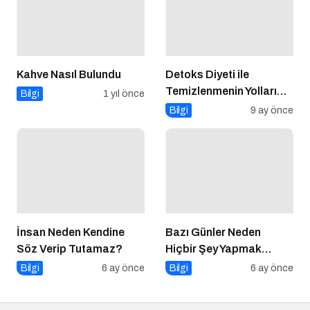
Kahve Nasıl Bulundu
Detoks Diyeti ile
Temizlenmenin Yolları
Bilgi
1 yıl önce
Nelerdir?
Bilgi
9 ay önce
Bazı Günler Neden
Hiçbir Şey Yapmak
İstemeyiz?
Bilgi
6 ay önce
İnsan Neden Kendine
Söz Verip Tutamaz?
Bilgi
6 ay önce