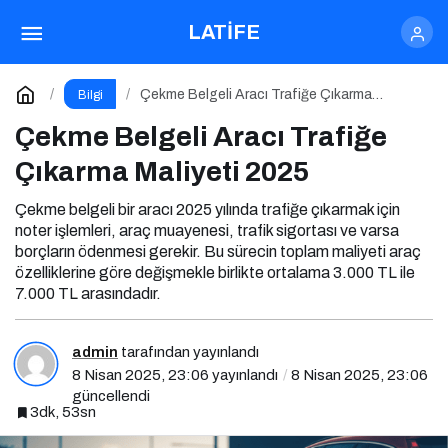
Karbondioksit Gazı Ne İşe Yarar?
LATİFE
Paylaş
Yorum Yap
Çekme Belgeli Aracı Trafiğe Çıkarma
Bilgi
Maliyeti 2025
Çekme Belgeli Aracı Trafiğe
Çıkarma Maliyeti 2025
Çekme belgeli bir aracı 2025 yılında trafiğe çıkarmak için
noter işlemleri, araç muayenesi, trafik sigortası ve varsa
borçların ödenmesi gerekir. Bu sürecin toplam maliyeti araç
özelliklerine göre değişmekle birlikte ortalama 3.000 TL ile
7.000 TL arasındadır.
admin
tarafından yayınlandı
8 Nisan 2025, 23:06
yayınlandı
8 Nisan 2025, 23:06
güncellendi
3dk, 53sn