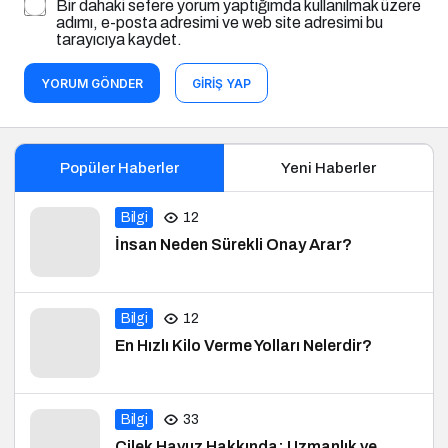
Bir dahaki sefere yorum yaptığımda kullanılmak üzere
adımı, e-posta adresimi ve web site adresimi bu
tarayıcıya kaydet.
YORUM GÖNDER
GIRIŞ YAP
Popüler Haberler
Yeni Haberler
Bilgi
12
İnsan Neden Sürekli Onay Arar?
Bilgi
12
En Hızlı Kilo Verme Yolları Nelerdir?
Bilgi
33
Çilek Havuz Hakkında: Uzmanlık ve