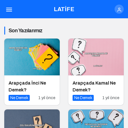
LATİFE
Son Yazılarımız
Arapçada İnci Ne
Arapçada Kamal Ne
Demek?
Demek?
Ne Demek
1 yıl önce
Ne Demek
1 yıl önce