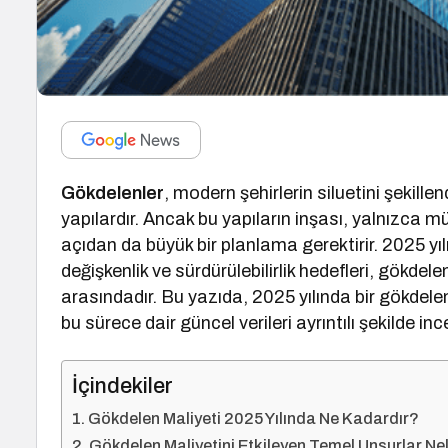
Gökdelenler
, modern şehirlerin siluetini şekille
yapılardır. Ancak bu yapıların inşası, yalnızca 
açıdan da büyük bir planlama gerektirir. 2025 yıl
değişkenlik ve sürdürülebilirlik hedefleri, gökdel
arasındadır. Bu yazıda, 2025 yılında bir gökdele
bu sürece dair güncel verileri ayrıntılı şekilde in
İçindekiler
Gökdelen Maliyeti 2025 Yılında Ne Kadardır?
Gökdelen Maliyetini Etkileyen Temel Unsurlar Ne