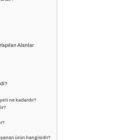
Yapılan Alanlar
rdi?
eti ne kadardır?
ir?
ır?
aşanan ürün hangisidir?