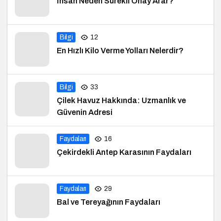
İnsan Neden Sürekli Onay Arar?
Bilgi
12
En Hızlı Kilo Verme Yolları Nelerdir?
Bilgi
33
Çilek Havuz Hakkında: Uzmanlık ve
Güvenin Adresi
Faydaları
16
Çekirdekli Antep Karasının Faydaları
Faydaları
29
Bal ve Tereyağının Faydaları