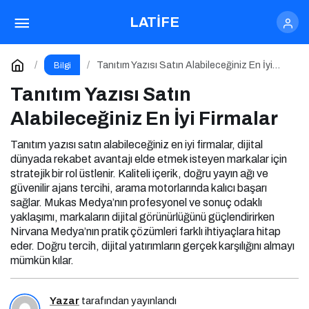
Tanıtım Yazısı Satın Alabileceğiniz En İyi
LATİFE
Firmalar
Yorum Yap
Tanıtım Yazısı Satın Alabileceğiniz En İyi
Bilgi
Firmalar
Tanıtım Yazısı Satın
Alabileceğiniz En İyi Firmalar
Tanıtım yazısı satın alabileceğiniz en iyi firmalar, dijital
dünyada rekabet avantajı elde etmek isteyen markalar için
stratejik bir rol üstlenir. Kaliteli içerik, doğru yayın ağı ve
güvenilir ajans tercihi, arama motorlarında kalıcı başarı
sağlar. Mukas Medya’nın profesyonel ve sonuç odaklı
yaklaşımı, markaların dijital görünürlüğünü güçlendirirken
Nirvana Medya’nın pratik çözümleri farklı ihtiyaçlara hitap
eder. Doğru tercih, dijital yatırımların gerçek karşılığını almayı
mümkün kılar.
Yazar
tarafından yayınlandı