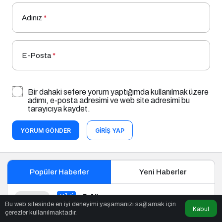
Adınız
*
E-Posta
*
Bir dahaki sefere yorum yaptığımda kullanılmak üzere
adımı, e-posta adresimi ve web site adresimi bu
tarayıcıya kaydet.
YORUM GÖNDER
GIRIŞ YAP
Popüler Haberler
Yeni Haberler
Bilgi
13
Bu web sitesinde en iyi deneyimi yaşamanızı sağlamak için
Kabul
İnsan Neden Sürekli Onay Arar?
çerezler kullanılmaktadır.