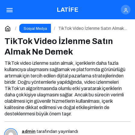
YouTube İzlenme Satın Almak Ne Demek?
LATİFE
Paylaş
Yorum Yap
TikTok Video İzlenme Satın Almak
Sosyal Medya
Ne Demek
TikTok Video İzlenme Satın
Almak Ne Demek
TikTok video izlenme satın almak, içeriklerin daha fazla
kullanıcıya ulaşmasını sağlamak ve platformda görünürlüğü
artırmak için tercih edilen dijital pazarlama stratejilerinden
biridir. Doğru yöntemlerle yapıldığında, video izlenmeleri
TikTok’un algoritmasında olumlu etki yaratarak içeriklerin
daha çok kişiye ulaşmasını sağlar. Ancak bu sürecin verimli
olabilmesi için güvenilir hizmetlerin kullanılması, içerik
kalitesine dikkat edilmesi ve doğal etkileşimlerin de
desteklenmesi büyük önem taşır.
admin
tarafından yayınlandı