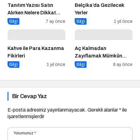
Tanıtım Yazısı Satın
Belçika’da Gezilecek
Alırken Nelere Dikkat
Yerler
Etmelisiniz?
Bilgi
7 ay önce
Bilgi
1 yıl önce
Kahve ile Para Kazanma
Aç Kalmadan
Fikirleri
Zayıflamak Mümkün
mü?
Bilgi
1 yıl önce
Bilgi
6 ay önce
Bir Cevap Yaz
E-posta adresiniz yayınlanmayacak.
Gerekli alanlar
*
ile
işaretlenmişlerdir
Yorumunuz
*