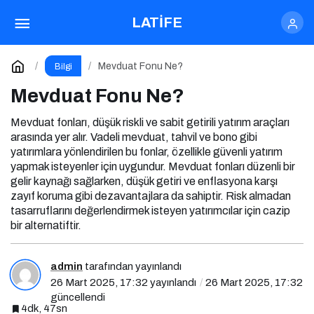
Mevduat Fonu Ne?
Yorum Yap
LATİFE
Mevduat Fonu Ne?
Bilgi
Mevduat Fonu Ne?
Mevduat fonları, düşük riskli ve sabit getirili yatırım araçları
arasında yer alır. Vadeli mevduat, tahvil ve bono gibi
yatırımlara yönlendirilen bu fonlar, özellikle güvenli yatırım
yapmak isteyenler için uygundur. Mevduat fonları düzenli bir
gelir kaynağı sağlarken, düşük getiri ve enflasyona karşı
zayıf koruma gibi dezavantajlara da sahiptir. Risk almadan
tasarruflarını değerlendirmek isteyen yatırımcılar için cazip
bir alternatiftir.
admin
tarafından yayınlandı
26 Mart 2025, 17:32
yayınlandı
26 Mart 2025, 17:32
güncellendi
4dk, 47sn