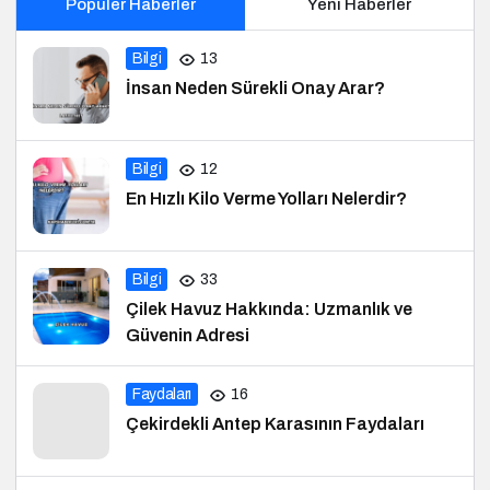
Popüler Haberler
Yeni Haberler
Bilgi
13
İnsan Neden Sürekli Onay Arar?
Bilgi
12
En Hızlı Kilo Verme Yolları Nelerdir?
Bilgi
33
Çilek Havuz Hakkında: Uzmanlık ve
Güvenin Adresi
Faydaları
16
Çekirdekli Antep Karasının Faydaları