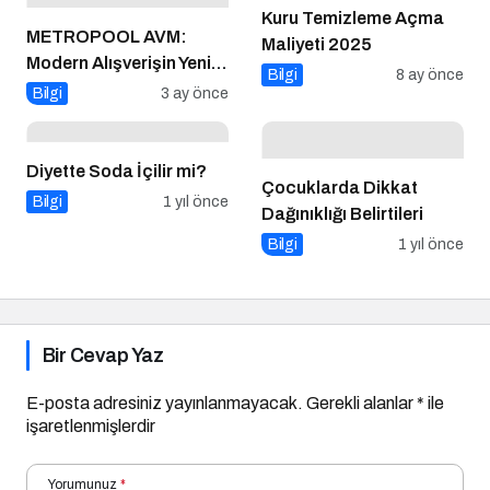
Kuru Temizleme Açma
METROPOOL AVM:
Maliyeti 2025
Modern Alışverişin Yeni
Bilgi
8 ay önce
Adresi
Bilgi
3 ay önce
Diyette Soda İçilir mi?
Çocuklarda Dikkat
Bilgi
1 yıl önce
Dağınıklığı Belirtileri
Bilgi
1 yıl önce
Bir Cevap Yaz
E-posta adresiniz yayınlanmayacak.
Gerekli alanlar
*
ile
işaretlenmişlerdir
Yorumunuz
*