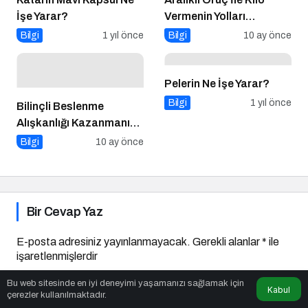
İşe Yarar?
Vermenin Yolları
Nelerdir?
Bilgi
1 yıl önce
Bilgi
10 ay önce
Pelerin Ne İşe Yarar?
Bilgi
1 yıl önce
Bilinçli Beslenme
Alışkanlığı Kazanmanın
Yolları Nelerdir?
Bilgi
10 ay önce
Bir Cevap Yaz
E-posta adresiniz yayınlanmayacak.
Gerekli alanlar
*
ile
işaretlenmişlerdir
Bu web sitesinde en iyi deneyimi yaşamanızı sağlamak için
Kabul
Yorumunuz
*
çerezler kullanılmaktadır.