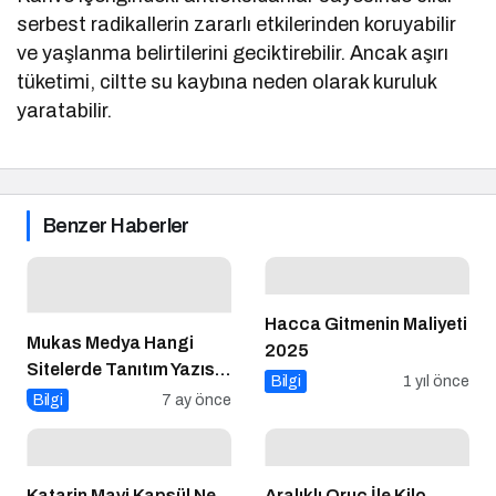
serbest radikallerin zararlı etkilerinden koruyabilir
ve yaşlanma belirtilerini geciktirebilir. Ancak aşırı
tüketimi, ciltte su kaybına neden olarak kuruluk
yaratabilir.
Benzer Haberler
Hacca Gitmenin Maliyeti
Mukas Medya Hangi
2025
Sitelerde Tanıtım Yazısı
Bilgi
1 yıl önce
Yayınlıyor?
Bilgi
7 ay önce
Katarin Mavi Kapsül Ne
Aralıklı Oruç İle Kilo