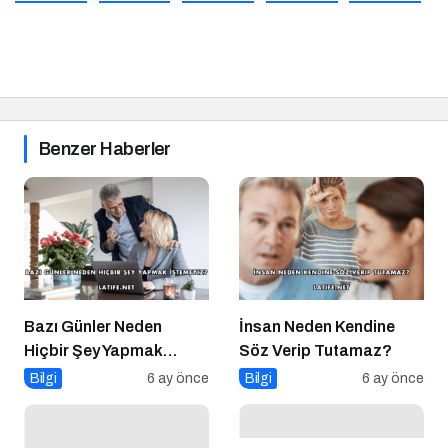
Benzer Haberler
Bazı Günler Neden
İnsan Neden Kendine
Hiçbir Şey Yapmak
Söz Verip Tutamaz?
İstemeyiz?
Bilgi
6 ay önce
Bilgi
6 ay önce