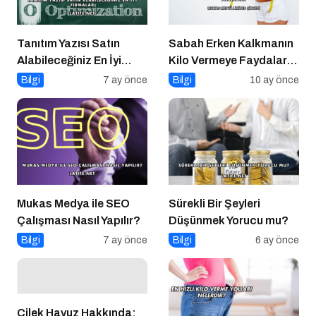
Tanıtım Yazısı Satın
Sabah Erken Kalkmanın
Alabileceğiniz En İyi
Kilo Vermeye Faydaları
Firmalar
Nelerdir?
Bilgi
7 ay önce
Bilgi
10 ay önce
Mukas Medya ile SEO
Sürekli Bir Şeyleri
Çalışması Nasıl Yapılır?
Düşünmek Yorucu mu?
Bilgi
7 ay önce
Bilgi
6 ay önce
Çilek Havuz Hakkında: