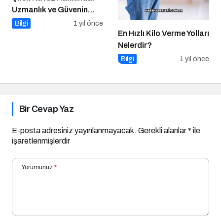
Uzmanlık ve Güvenin
Adresi
Bilgi
1 yıl önce
En Hızlı Kilo Verme Yolları
Nelerdir?
Bilgi
1 yıl önce
Bir Cevap Yaz
E-posta adresiniz yayınlanmayacak.
Gerekli alanlar
*
ile
işaretlenmişlerdir
Yorumunuz
*