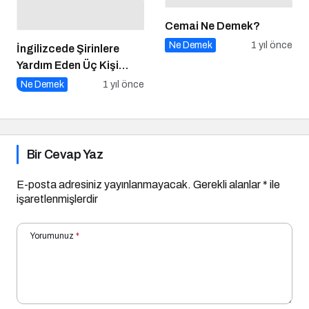
Cemai Ne Demek?
Ne Demek
1 yıl önce
İngilizcede Şirinlere
Yardım Eden Üç Kişi
Vardır Ne Demek?
Ne Demek
1 yıl önce
Bir Cevap Yaz
E-posta adresiniz yayınlanmayacak.
Gerekli alanlar
*
ile
işaretlenmişlerdir
Yorumunuz
*