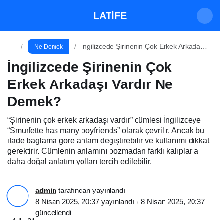
İngilizcede Şirinenin Çok Erkek Arkadaşı
LATİFE
Vardır Ne Demek?
Paylaş
Yorum Yap
İngilizcede Şirinenin Çok Erkek Arkadaşı
Ne Demek
Vardır Ne Demek?
İngilizcede Şirinenin Çok
Erkek Arkadaşı Vardır Ne
Demek?
“Şirinenin çok erkek arkadaşı vardır” cümlesi İngilizceye
“Smurfette has many boyfriends” olarak çevrilir. Ancak bu
ifade bağlama göre anlam değiştirebilir ve kullanımı dikkat
gerektirir. Cümlenin anlamını bozmadan farklı kalıplarla
daha doğal anlatım yolları tercih edilebilir.
admin
tarafından yayınlandı
8 Nisan 2025, 20:37
yayınlandı
8 Nisan 2025, 20:37
güncellendi