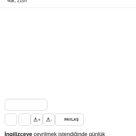
4dk, 21sn
+
-
PAYLAŞ
İngilizceye
çevrilmek istendiğinde günlük