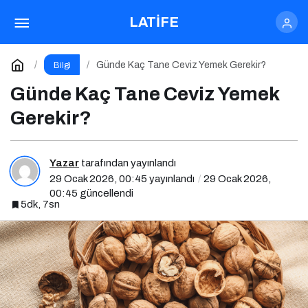
Cevizin Faydaları Nelerdir? Uzmanlara Göre
LATİFE
Paylaş
Yorum Yap
Günde Kaç Tane Ceviz Yemek Gerekir?
Bilgi
Günde Kaç Tane Ceviz Yemek
Gerekir?
Yazar
tarafından yayınlandı
29 Ocak 2026, 00:45
yayınlandı
29 Ocak 2026,
00:45
güncellendi
5dk, 7sn