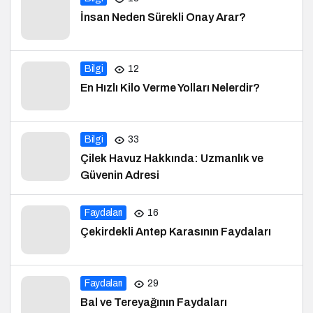
İnsan Neden Sürekli Onay Arar?
Bilgi
12
En Hızlı Kilo Verme Yolları Nelerdir?
Bilgi
33
Çilek Havuz Hakkında: Uzmanlık ve
Güvenin Adresi
Faydaları
16
Çekirdekli Antep Karasının Faydaları
Faydaları
29
Bal ve Tereyağının Faydaları