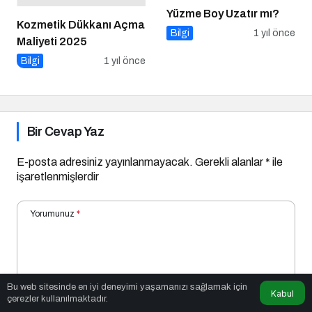
Yüzme Boy Uzatır mı?
Kozmetik Dükkanı Açma
Bilgi
1 yıl önce
Maliyeti 2025
Bilgi
1 yıl önce
Bir Cevap Yaz
E-posta adresiniz yayınlanmayacak.
Gerekli alanlar
*
ile
işaretlenmişlerdir
Yorumunuz
*
Bu web sitesinde en iyi deneyimi yaşamanızı sağlamak için
Kabul
çerezler kullanılmaktadır.