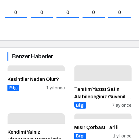
0
0
0
0
0
Benzer Haberler
Kesintiler Neden Olur?
Bilgi
1 yıl önce
Tanıtım Yazısı Satın
Alabileceğiniz Güvenilir
Firmalar
Bilgi
7 ay önce
Mısır Çorbası Tarifi
Kendimi Yalnız
Bilgi
1 yıl önce