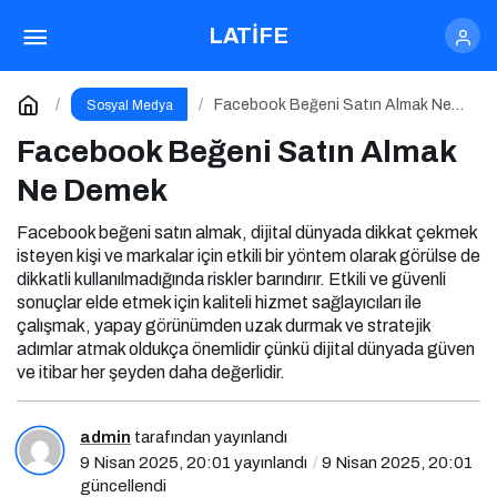
Facebook Beğeni Satın Almak Ne Demek
LATİFE
Yorum Yap
Facebook Beğeni Satın Almak Ne
Sosyal Medya
Demek
Facebook Beğeni Satın Almak
Ne Demek
Facebook beğeni satın almak, dijital dünyada dikkat çekmek
isteyen kişi ve markalar için etkili bir yöntem olarak görülse de
dikkatli kullanılmadığında riskler barındırır. Etkili ve güvenli
sonuçlar elde etmek için kaliteli hizmet sağlayıcıları ile
çalışmak, yapay görünümden uzak durmak ve stratejik
adımlar atmak oldukça önemlidir çünkü dijital dünyada güven
ve itibar her şeyden daha değerlidir.
admin
tarafından yayınlandı
9 Nisan 2025, 20:01
yayınlandı
9 Nisan 2025, 20:01
güncellendi