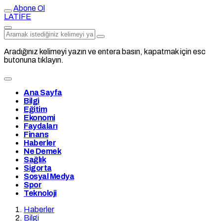
Abone Ol
LATİFE
Aradığınız kelimeyi yazın ve entera basın, kapatmak için esc
butonuna tıklayın.
Ana Sayfa
Bilgi
Eğitim
Ekonomi
Faydaları
Finans
Haberler
Ne Demek
Sağlık
Sigorta
Sosyal Medya
Spor
Teknoloji
Haberler
Bilgi