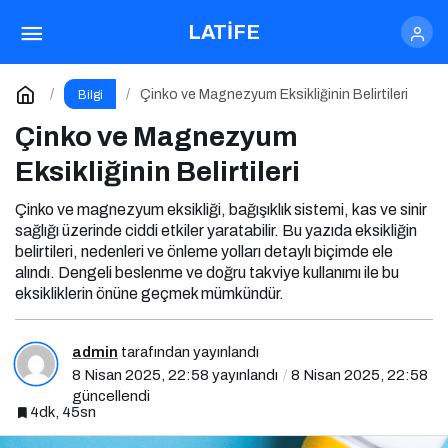
Çinko ve Magnezyum Eksikliğinin Belirtileri
LATİFE
Yorum Yap
Çinko ve Magnezyum Eksikliğinin Belirtileri
Bilgi
Çinko ve Magnezyum
Eksikliğinin Belirtileri
Çinko ve magnezyum eksikliği, bağışıklık sistemi, kas ve sinir
sağlığı üzerinde ciddi etkiler yaratabilir. Bu yazıda eksikliğin
belirtileri, nedenleri ve önleme yolları detaylı biçimde ele
alındı. Dengeli beslenme ve doğru takviye kullanımı ile bu
eksikliklerin önüne geçmek mümkündür.
admin
tarafından yayınlandı
8 Nisan 2025, 22:58
yayınlandı
8 Nisan 2025, 22:58
güncellendi
4dk, 45sn