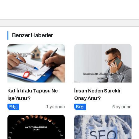
Benzer Haberler
Kat İrtifakı Tapusu Ne
İnsan Neden Sürekli
İşe Yarar?
Onay Arar?
Bilgi
1 yıl önce
Bilgi
6 ay önce